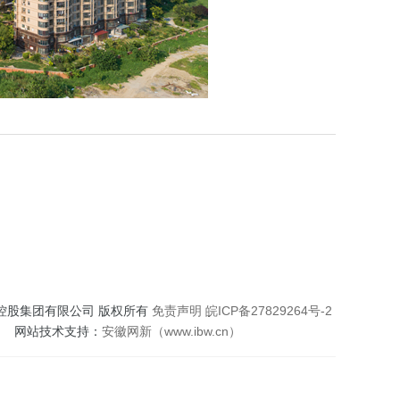
控股集团有限公司 版权所有
免责声明
皖ICP备27829264号-2
网站技术支持：
安徽网新（www.ibw.cn）