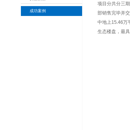
项目分共分三期
成功案例
部销售完毕并交
中地上15.4
生态楼盘，最具