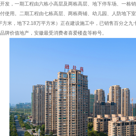
开发，一期工程由六栋小高层及两栋高层、地下停车场、一栋销售
付使用。二期工程由七栋高层、两栋商铺、幼儿园、人防地下室共计
6万平方米，地下2.18万平方米）正在建设施工中，已销售百分
品牌价值地产，安徽最受消费者喜爱楼盘等称号。