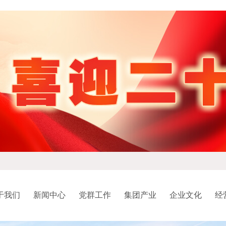
于我们
新闻中心
党群工作
集团产业
企业文化
经