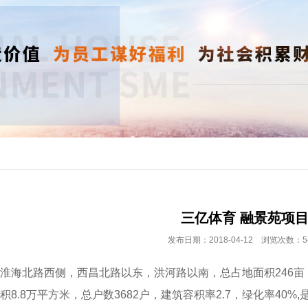
三亿体育 融景苑项
发布日期：2018-04-12 浏览次数：5
淮海北路西侧，西昌北路以东，洪河路以南，总占地面积246亩，规
积8.8万平方米，总户数3682户，建筑容积率2.7，绿化率40